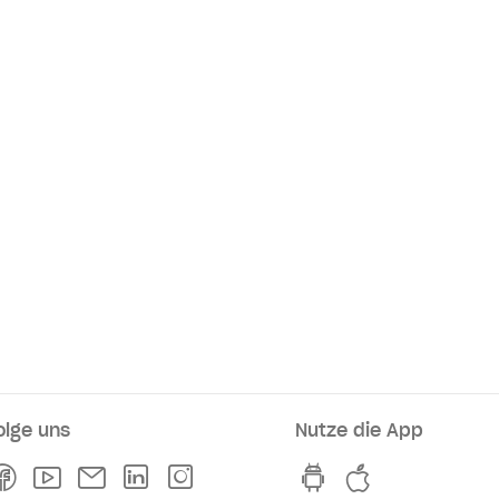
olge uns
Nutze die App
rkaufsstellen
Facebook
Youtube
Newsletter
Linkedln
Instagram
hvv switch App au
hvv switch A