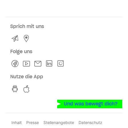
Sprich mit uns
Kontakt
Service- und Verkaufsstellen
Folge uns
Facebook
Youtube
Newsletter
Linkedln
Instagram
Nutze die App
hvv switch App auf GooglePlay
hvv switch App im iOS-Store
Und was bewegt dich?
Inhalt
Presse
Stellenangebote
Datenschutz