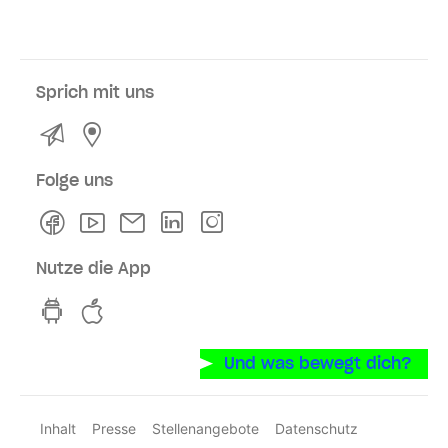
Sprich mit uns
Kontakt
Service- und Verkaufsstellen
Folge uns
Facebook
Youtube
Newsletter
Linkedln
Instagram
Nutze die App
hvv switch App auf GooglePlay
hvv switch App im iOS-Store
Und was bewegt dich?
Inhalt
Presse
Stellenangebote
Datenschutz