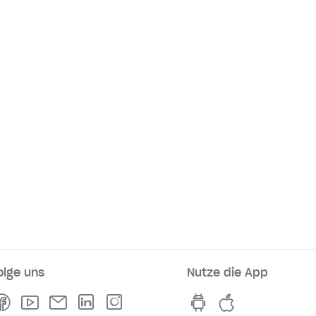
olge uns
Nutze die App
rkaufsstellen
Facebook
Youtube
Newsletter
Linkedln
Instagram
hvv switch App au
hvv switch A