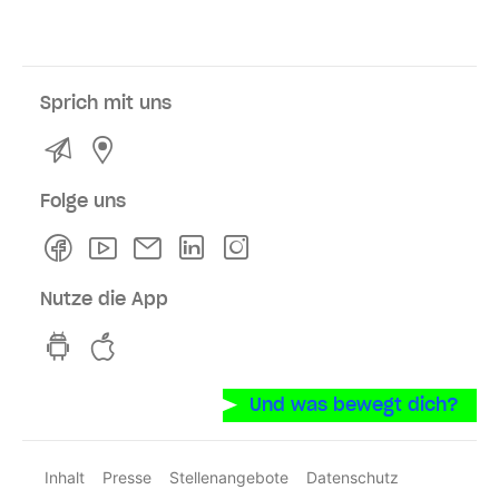
Sprich mit uns
Kontakt
Service- und Verkaufsstellen
Folge uns
Facebook
Youtube
Newsletter
Linkedln
Instagram
Nutze die App
hvv switch App auf GooglePlay
hvv switch App im iOS-Store
Und was bewegt dich?
Inhalt
Presse
Stellenangebote
Datenschutz