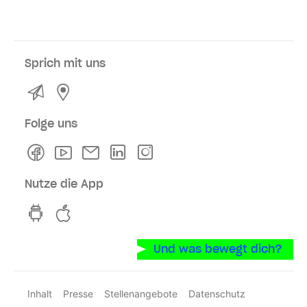
Sprich mit uns
Kontakt
Service- und Verkaufsstellen
Folge uns
Facebook
Youtube
Newsletter
Linkedln
Instagram
Nutze die App
hvv switch App auf GooglePlay
hvv switch App im iOS-Store
Und was bewegt dich?
Inhalt
Presse
Stellenangebote
Datenschutz