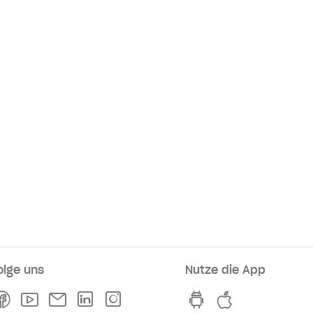
olge uns
Nutze die App
rkaufsstellen
Facebook
Youtube
Newsletter
Linkedln
Instagram
hvv switch App au
hvv switch A