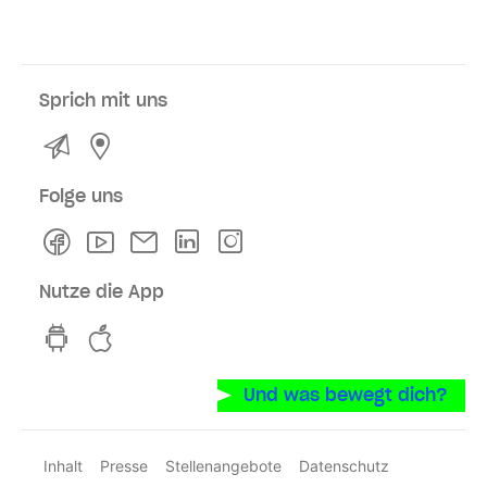
Sprich mit uns
Kontakt
Service- und Verkaufsstellen
Folge uns
Facebook
Youtube
Newsletter
Linkedln
Instagram
Nutze die App
hvv switch App auf GooglePlay
hvv switch App im iOS-Store
Und was bewegt dich?
Inhalt
Presse
Stellenangebote
Datenschutz