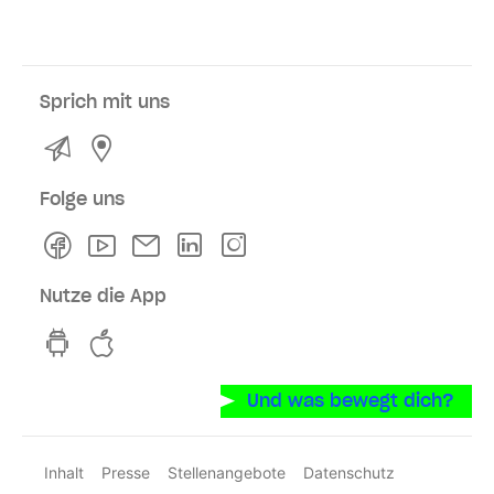
Sprich mit uns
Kontakt
Service- und Verkaufsstellen
Folge uns
Facebook
Youtube
Newsletter
Linkedln
Instagram
Nutze die App
hvv switch App auf GooglePlay
hvv switch App im iOS-Store
Und was bewegt dich?
Inhalt
Presse
Stellenangebote
Datenschutz