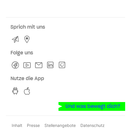
Sprich mit uns
Kontakt
Service- und Verkaufsstellen
Folge uns
Facebook
Youtube
Newsletter
Linkedln
Instagram
Nutze die App
hvv switch App auf GooglePlay
hvv switch App im iOS-Store
Und was bewegt dich?
Inhalt
Presse
Stellenangebote
Datenschutz