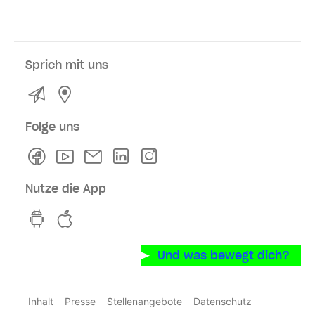
Sprich mit uns
Kontakt
Service- und Verkaufsstellen
Folge uns
Facebook
Youtube
Newsletter
Linkedln
Instagram
Nutze die App
hvv switch App auf GooglePlay
hvv switch App im iOS-Store
Und was bewegt dich?
Inhalt
Presse
Stellenangebote
Datenschutz