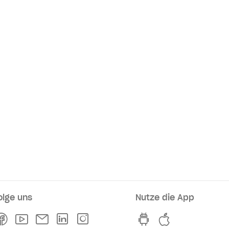
olge uns
Nutze die App
rkaufsstellen
Facebook
Youtube
Newsletter
Linkedln
Instagram
hvv switch App au
hvv switch A