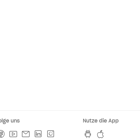
olge uns
Nutze die App
rkaufsstellen
Facebook
Youtube
Newsletter
Linkedln
Instagram
hvv switch App au
hvv switch A