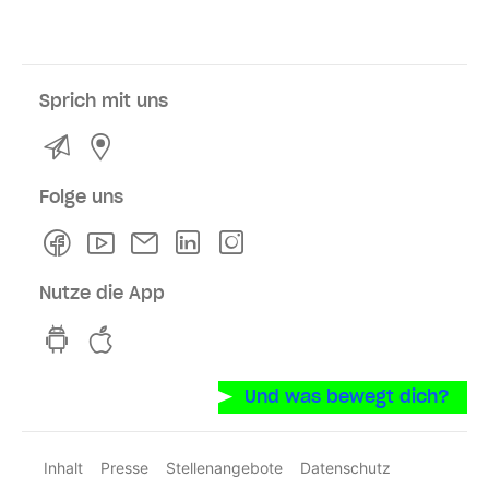
Sprich mit uns
Kontakt
Service- und Verkaufsstellen
Folge uns
Facebook
Youtube
Newsletter
Linkedln
Instagram
Nutze die App
hvv switch App auf GooglePlay
hvv switch App im iOS-Store
Und was bewegt dich?
Inhalt
Presse
Stellenangebote
Datenschutz