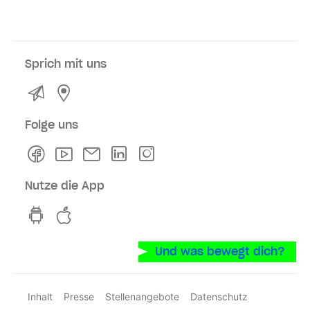
Sprich mit uns
Kontakt
Service- und Verkaufsstellen
Folge uns
Facebook
Youtube
Newsletter
Linkedln
Instagram
Nutze die App
hvv switch App auf GooglePlay
hvv switch App im iOS-Store
Und was bewegt dich?
Inhalt
Presse
Stellenangebote
Datenschutz