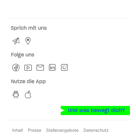
Sprich mit uns
Kontakt
Service- und Verkaufsstellen
Folge uns
Facebook
Youtube
Newsletter
Linkedln
Instagram
Nutze die App
hvv switch App auf GooglePlay
hvv switch App im iOS-Store
Und was bewegt dich?
Inhalt
Presse
Stellenangebote
Datenschutz