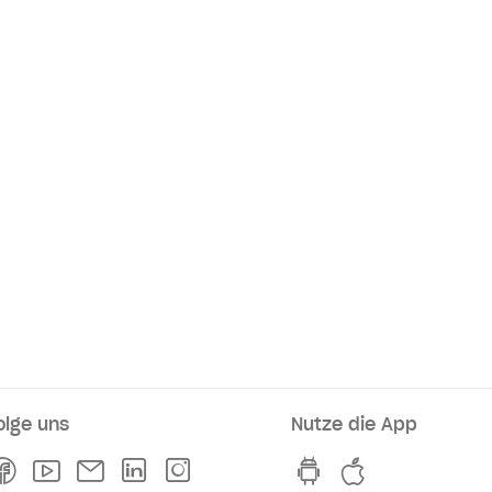
olge uns
Nutze die App
rkaufsstellen
Facebook
Youtube
Newsletter
Linkedln
Instagram
hvv switch App au
hvv switch A