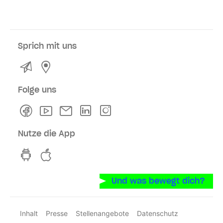
Sprich mit uns
Kontakt
Service- und Verkaufsstellen
Folge uns
Facebook
Youtube
Newsletter
Linkedln
Instagram
Nutze die App
hvv switch App auf GooglePlay
hvv switch App im iOS-Store
Und was bewegt dich?
Inhalt
Presse
Stellenangebote
Datenschutz