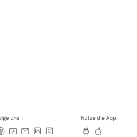
olge uns
Nutze die App
rkaufsstellen
Facebook
Youtube
Newsletter
Linkedln
Instagram
hvv switch App au
hvv switch A