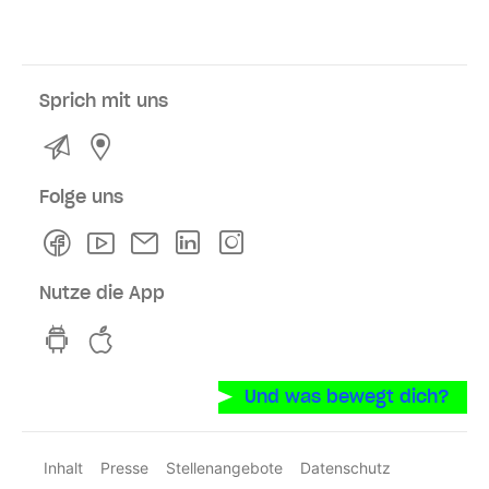
Sprich mit uns
Kontakt
Service- und Verkaufsstellen
Folge uns
Facebook
Youtube
Newsletter
Linkedln
Instagram
Nutze die App
hvv switch App auf GooglePlay
hvv switch App im iOS-Store
Und was bewegt dich?
Inhalt
Presse
Stellenangebote
Datenschutz