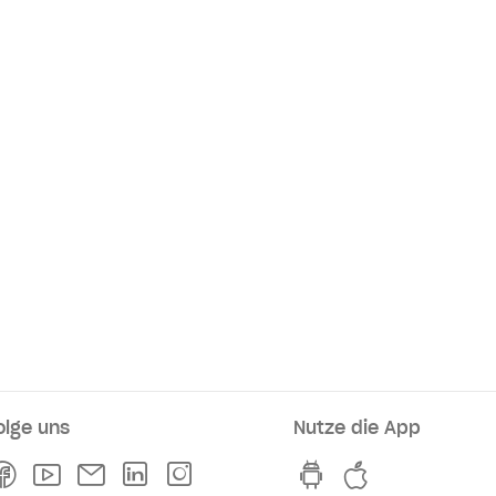
olge uns
Nutze die App
rkaufsstellen
Facebook
Youtube
Newsletter
Linkedln
Instagram
hvv switch App au
hvv switch A