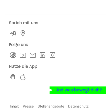
Sprich mit uns
Kontakt
Service- und Verkaufsstellen
Folge uns
Facebook
Youtube
Newsletter
Linkedln
Instagram
Nutze die App
hvv switch App auf GooglePlay
hvv switch App im iOS-Store
Und was bewegt dich?
Inhalt
Presse
Stellenangebote
Datenschutz