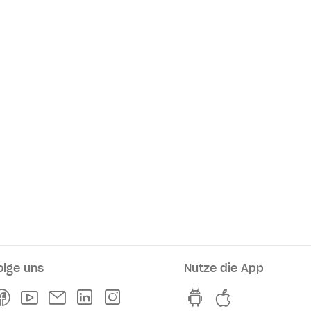
olge uns
Nutze die App
rkaufsstellen
Facebook
Youtube
Newsletter
Linkedln
Instagram
hvv switch App au
hvv switch A