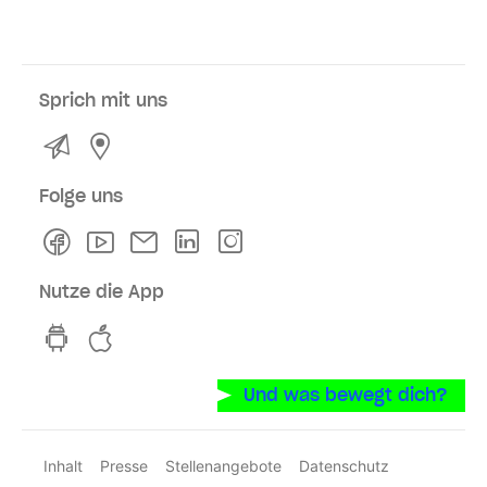
Sprich mit uns
Kontakt
Service- und Verkaufsstellen
Folge uns
Facebook
Youtube
Newsletter
Linkedln
Instagram
Nutze die App
hvv switch App auf GooglePlay
hvv switch App im iOS-Store
Und was bewegt dich?
Inhalt
Presse
Stellenangebote
Datenschutz