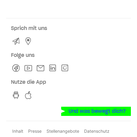
Sprich mit uns
Kontakt
Service- und Verkaufsstellen
Folge uns
Facebook
Youtube
Newsletter
Linkedln
Instagram
Nutze die App
hvv switch App auf GooglePlay
hvv switch App im iOS-Store
Und was bewegt dich?
Inhalt
Presse
Stellenangebote
Datenschutz