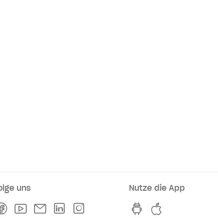
olge uns
Nutze die App
rkaufsstellen
Facebook
Youtube
Newsletter
Linkedln
Instagram
hvv switch App au
hvv switch A