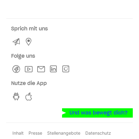
Sprich mit uns
Kontakt
Service- und Verkaufsstellen
Folge uns
Facebook
Youtube
Newsletter
Linkedln
Instagram
Nutze die App
hvv switch App auf GooglePlay
hvv switch App im iOS-Store
Und was bewegt dich?
Inhalt
Presse
Stellenangebote
Datenschutz