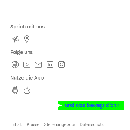
Sprich mit uns
Kontakt
Service- und Verkaufsstellen
Folge uns
Facebook
Youtube
Newsletter
Linkedln
Instagram
Nutze die App
hvv switch App auf GooglePlay
hvv switch App im iOS-Store
Und was bewegt dich?
Inhalt
Presse
Stellenangebote
Datenschutz