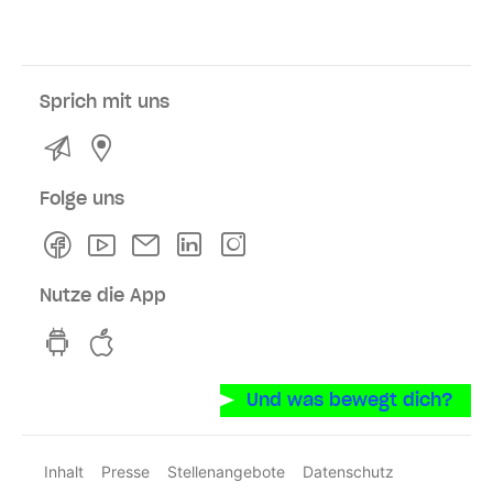
Sprich mit uns
Kontakt
Service- und Verkaufsstellen
Folge uns
Facebook
Youtube
Newsletter
Linkedln
Instagram
Nutze die App
hvv switch App auf GooglePlay
hvv switch App im iOS-Store
Und was bewegt dich?
Inhalt
Presse
Stellenangebote
Datenschutz