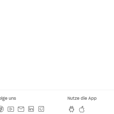
olge uns
Nutze die App
rkaufsstellen
Facebook
Youtube
Newsletter
Linkedln
Instagram
hvv switch App au
hvv switch A