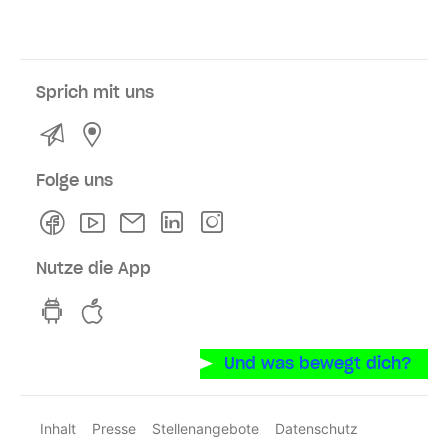
Sprich mit uns
Kontakt
Service- und Verkaufsstellen
Folge uns
Facebook
Youtube
Newsletter
Linkedln
Instagram
Nutze die App
hvv switch App auf GooglePlay
hvv switch App im iOS-Store
Und was bewegt dich?
Inhalt
Presse
Stellenangebote
Datenschutz