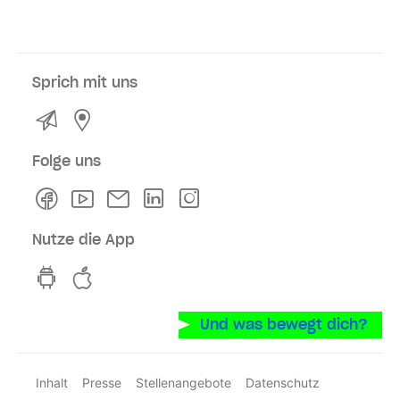
Sprich mit uns
Kontakt
Service- und Verkaufsstellen
Folge uns
Facebook
Youtube
Newsletter
Linkedln
Instagram
Nutze die App
hvv switch App auf GooglePlay
hvv switch App im iOS-Store
Und was bewegt dich?
Inhalt
Presse
Stellenangebote
Datenschutz