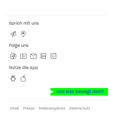
Sprich mit uns
Kontakt
Service- und Verkaufsstellen
Folge uns
Facebook
Youtube
Newsletter
Linkedln
Instagram
Nutze die App
hvv switch App auf GooglePlay
hvv switch App im iOS-Store
Und was bewegt dich?
Inhalt
Presse
Stellenangebote
Datenschutz