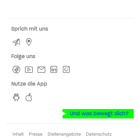
Sprich mit uns
Kontakt
Service- und Verkaufsstellen
Folge uns
Facebook
Youtube
Newsletter
Linkedln
Instagram
Nutze die App
hvv switch App auf GooglePlay
hvv switch App im iOS-Store
Und was bewegt dich?
Inhalt
Presse
Stellenangebote
Datenschutz