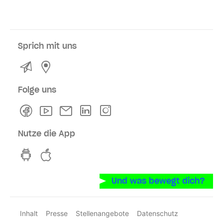
Sprich mit uns
Kontakt
Service- und Verkaufsstellen
Folge uns
Facebook
Youtube
Newsletter
Linkedln
Instagram
Nutze die App
hvv switch App auf GooglePlay
hvv switch App im iOS-Store
Und was bewegt dich?
Inhalt
Presse
Stellenangebote
Datenschutz