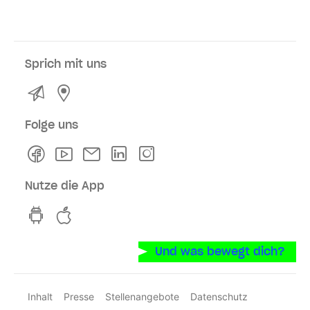
Sprich mit uns
Kontakt
Service- und Verkaufsstellen
Folge uns
Facebook
Youtube
Newsletter
Linkedln
Instagram
Nutze die App
hvv switch App auf GooglePlay
hvv switch App im iOS-Store
Und was bewegt dich?
Inhalt
Presse
Stellenangebote
Datenschutz