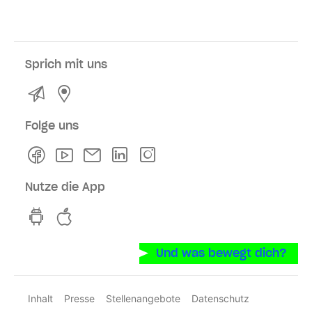
Sprich mit uns
Kontakt
Service- und Verkaufsstellen
Folge uns
Facebook
Youtube
Newsletter
Linkedln
Instagram
Nutze die App
hvv switch App auf GooglePlay
hvv switch App im iOS-Store
Und was bewegt dich?
Inhalt
Presse
Stellenangebote
Datenschutz