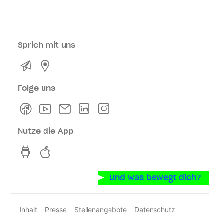
Sprich mit uns
Kontakt
Service- und Verkaufsstellen
Folge uns
Facebook
Youtube
Newsletter
Linkedln
Instagram
Nutze die App
hvv switch App auf GooglePlay
hvv switch App im iOS-Store
Und was bewegt dich?
Inhalt
Presse
Stellenangebote
Datenschutz