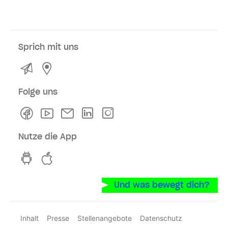
Sprich mit uns
Kontakt
Service- und Verkaufsstellen
Folge uns
Facebook
Youtube
Newsletter
Linkedln
Instagram
Nutze die App
hvv switch App auf GooglePlay
hvv switch App im iOS-Store
Und was bewegt dich?
Inhalt
Presse
Stellenangebote
Datenschutz