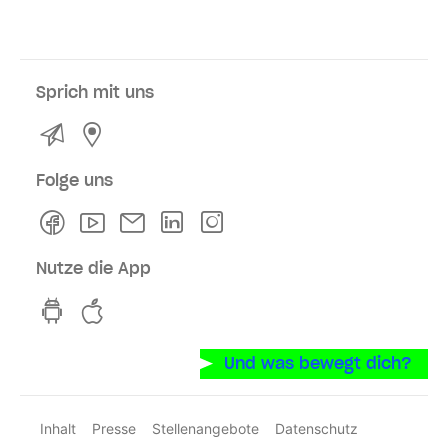
Sprich mit uns
Kontakt
Service- und Verkaufsstellen
Folge uns
Facebook
Youtube
Newsletter
Linkedln
Instagram
Nutze die App
hvv switch App auf GooglePlay
hvv switch App im iOS-Store
Und was bewegt dich?
Inhalt
Presse
Stellenangebote
Datenschutz