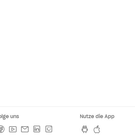
olge uns
Nutze die App
rkaufsstellen
Facebook
Youtube
Newsletter
Linkedln
Instagram
hvv switch App au
hvv switch A