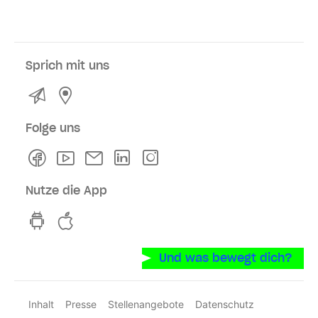
Sprich mit uns
Kontakt
Service- und Verkaufsstellen
Folge uns
Facebook
Youtube
Newsletter
Linkedln
Instagram
Nutze die App
hvv switch App auf GooglePlay
hvv switch App im iOS-Store
Und was bewegt dich?
Inhalt
Presse
Stellenangebote
Datenschutz