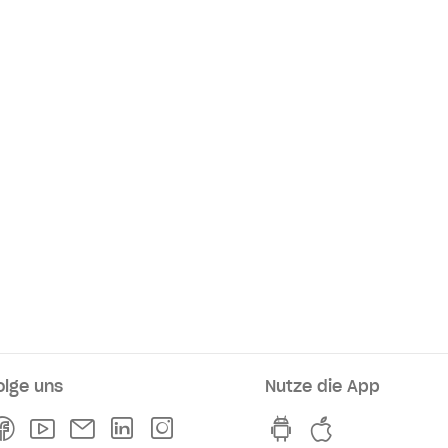
olge uns
Nutze die App
rkaufsstellen
Facebook
Youtube
Newsletter
Linkedln
Instagram
hvv switch App au
hvv switch A