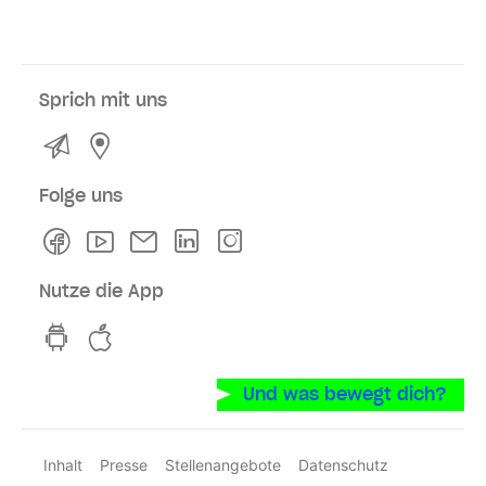
Sprich mit uns
Kontakt
Service- und Verkaufsstellen
Folge uns
Facebook
Youtube
Newsletter
Linkedln
Instagram
Nutze die App
hvv switch App auf GooglePlay
hvv switch App im iOS-Store
Und was bewegt dich?
Inhalt
Presse
Stellenangebote
Datenschutz