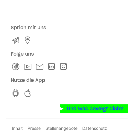
Sprich mit uns
Kontakt
Service- und Verkaufsstellen
Folge uns
Facebook
Youtube
Newsletter
Linkedln
Instagram
Nutze die App
hvv switch App auf GooglePlay
hvv switch App im iOS-Store
Und was bewegt dich?
Inhalt
Presse
Stellenangebote
Datenschutz