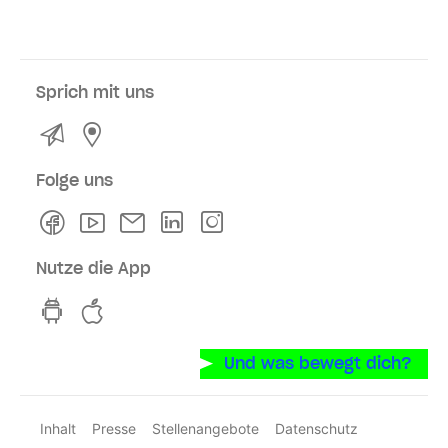
Sprich mit uns
Kontakt
Service- und Verkaufsstellen
Folge uns
Facebook
Youtube
Newsletter
Linkedln
Instagram
Nutze die App
hvv switch App auf GooglePlay
hvv switch App im iOS-Store
Und was bewegt dich?
Inhalt
Presse
Stellenangebote
Datenschutz