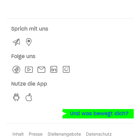
Sprich mit uns
Kontakt
Service- und Verkaufsstellen
Folge uns
Facebook
Youtube
Newsletter
Linkedln
Instagram
Nutze die App
hvv switch App auf GooglePlay
hvv switch App im iOS-Store
Und was bewegt dich?
Inhalt
Presse
Stellenangebote
Datenschutz