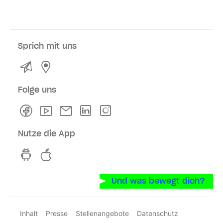
Sprich mit uns
Kontakt
Service- und Verkaufsstellen
Folge uns
Facebook
Youtube
Newsletter
Linkedln
Instagram
Nutze die App
hvv switch App auf GooglePlay
hvv switch App im iOS-Store
Und was bewegt dich?
Inhalt
Presse
Stellenangebote
Datenschutz