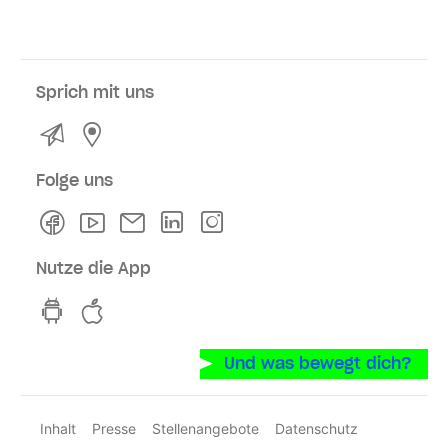
Sprich mit uns
Kontakt
Service- und Verkaufsstellen
Folge uns
Facebook
Youtube
Newsletter
Linkedln
Instagram
Nutze die App
hvv switch App auf GooglePlay
hvv switch App im iOS-Store
Und was bewegt dich?
Inhalt
Presse
Stellenangebote
Datenschutz