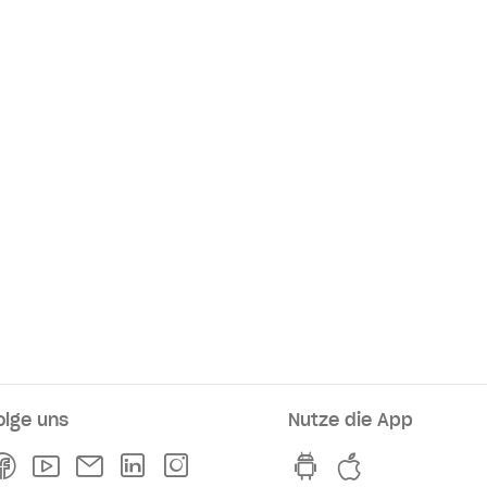
olge uns
Nutze die App
rkaufsstellen
Facebook
Youtube
Newsletter
Linkedln
Instagram
hvv switch App au
hvv switch A